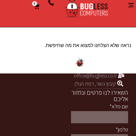
0
נראה שלא הצלחנו למצוא את מה שחיפשת.
054-8307828
office@bugless.co.il
קיבוץ גשור, רמת הגולן
השאירו לנו פרטים ונחזור
אליכם
שם מלא*
טלפון*