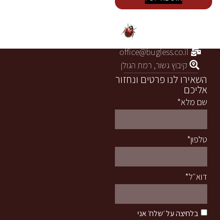
054-8307828
office@bugless.co.il
קיבוץ גשור, רמת הגולן
השאירו לנו פרטים ונחזור
אליכם
שם מלא*
טלפון*
דוא״ל*
בלחיצה על ׳שלח׳ אני